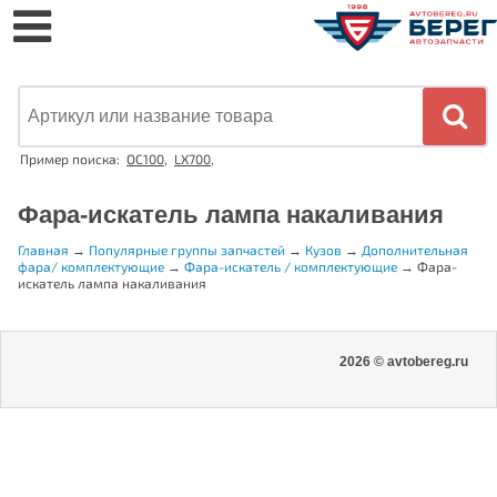
Пример поиска:
OC100
,
LX700
,
Фара-искатель лампа накаливания
Главная
→
Популярные группы запчастей
→
Кузов
→
Дополнительная
фара/ комплектующие
→
Фара-искатель / комплектующие
→
Фара-
искатель лампа накаливания
2026 © avtobereg.ru