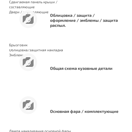
Cдвигаемая панель крыши /
составляющие
Двери / составляющие
Облицовка / защита /
Капот двигателя/составляющие/
оформление / эмблемы / защита
изоляция
распыл.
Брызговик
Облицовка/защитная накладка
Эмблемы
Общая схема кузовные детали
Основная фара / комплектующие
Лампа накаливания основной фары