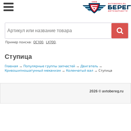
Пример поиска:
OC100
,
LX700
,
Ступица
Главная
→
Популярные группы запчастей
→
Двигатель
→
Кривошипношатунный механизм
→
Коленчатый вал
→
Ступица
2026 © avtobereg.ru